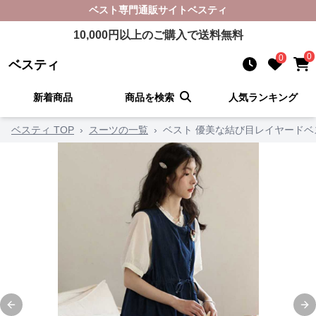
ベスト
専門通販サイト
ベスティ
10,000
円以上のご購入で送料無料
0
0
ベスティ
新着商品
商品を検索
人気ランキング
ベスティ TOP
›
スーツの一覧
›
ベスト 優美な結び目レイヤードベ
Previous slide
Ne