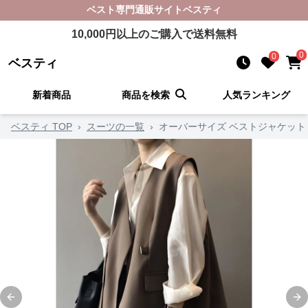
ベスト
専門通販サイト
ベスティ
10,000
円以上のご購入で送料無料
0
0
ベスティ
新着商品
商品を検索
人気ランキング
ベスティ TOP
›
スーツの一覧
›
オーバーサイズ ベストジャケット
Previous slide
Ne