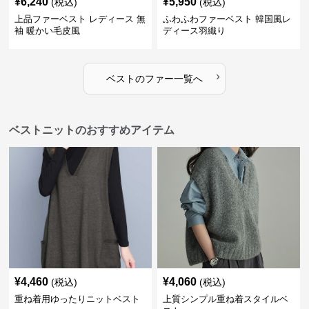
¥
6,240
¥
5,950
(税込)
(税込)
上品ファーベスト レディース 無
ふわふわファーベスト 韓国風レ
袖 暖かい毛皮風
ディース羽織り
›
ベスト
の
ファー
一覧へ
ベストニットのおすすめアイテム
¥
4,460
¥
4,060
(税込)
(税込)
重ね着用ゆったりニットベスト
上質シンプル重ね着スタイルベ