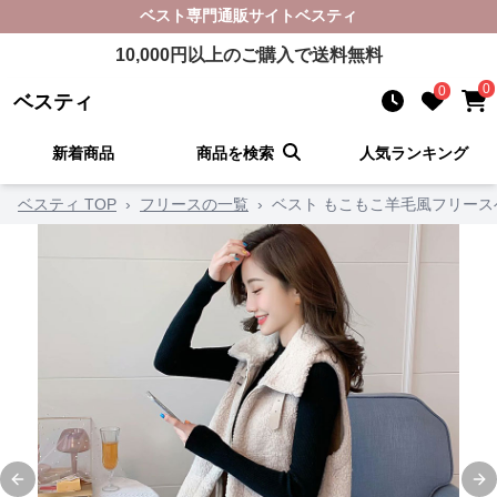
ベスト
専門通販サイト
ベスティ
10,000
円以上のご購入で送料無料
0
0
ベスティ
新着商品
商品を検索
人気ランキング
ベスティ TOP
›
フリースの一覧
›
ベスト もこもこ羊毛風フリース
Previous slide
Ne