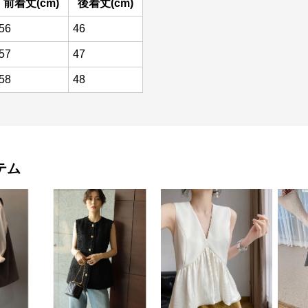
前着丈(cm)
後着丈(cm)
56
46
57
47
58
48
テム