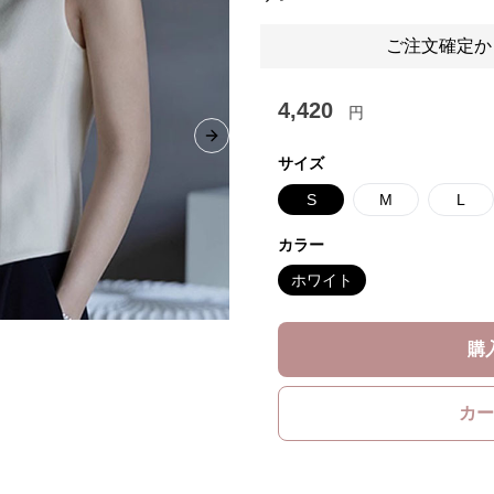
ご注文確定か
4,420
円
Next slide
サイズ
S
M
L
カラー
ホワイト
購
カー