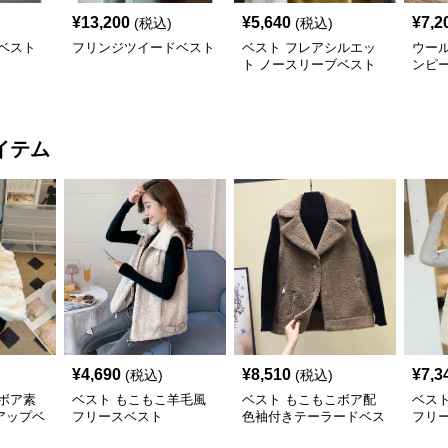
¥
13,200
¥
5,640
¥
7,2
(税込)
(税込)
ベスト
フリンジツイードベスト
ベスト フレアシルエッ
ウー
ト ノースリーブベスト
ンピ
イテム
¥
4,690
¥
8,510
¥
7,3
(税込)
(税込)
ボア素
ベスト もこもこ羊毛風
ベスト もこもこボア配
ベス
アップベ
フリースベスト
色袖付きテーラードベス
フリ
ト
首