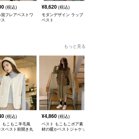
00
¥
8,620
¥
5,520
(税込)
(税込)
(税込)
ル混フレアベストワ
モダンデザイン ラップ
ベスト 深みのある洗練
ース
ベスト
ベスト
もっと見る
40
¥
4,860
¥
9,060
(税込)
(税込)
(税込)
ト もこもこ羊毛風
ベスト もこもこボア素
ベスト もこもこボア素
ースベスト前開き丸
材の暖かベストジャケッ
材のボタン留めフリース
ト
ベスト