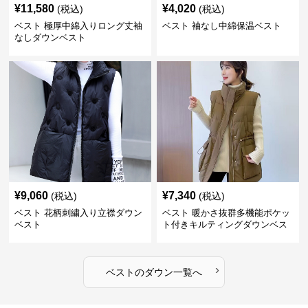
¥
11,580
¥
4,020
(税込)
(税込)
ベスト 極厚中綿入りロング丈袖
ベスト 袖なし中綿保温ベスト
なしダウンベスト
¥
9,060
¥
7,340
(税込)
(税込)
ベスト 花柄刺繍入り立襟ダウン
ベスト 暖かさ抜群多機能ポケッ
ベスト
ト付きキルティングダウンベス
ト
›
ベスト
の
ダウン
一覧へ