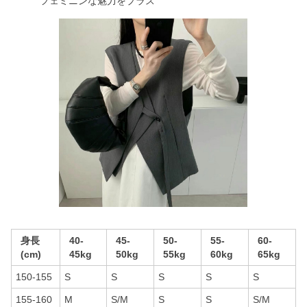
フェミニンな魅力をプラス
身長
40-
45-
50-
55-
60-
(cm)
45kg
50kg
55kg
60kg
65kg
150-155
S
S
S
S
S
155-160
M
S/M
S
S
S/M