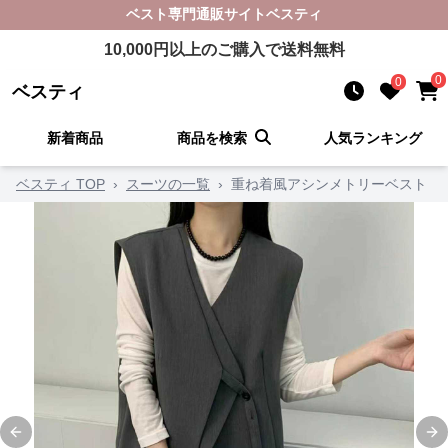
ベスト
専門通販サイト
ベスティ
10,000
円以上のご購入で送料無料
0
0
ベスティ
新着商品
商品を検索
人気ランキング
ベスティ TOP
›
スーツの一覧
›
重ね着風アシンメトリーベスト
Previous slide
Ne