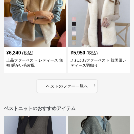
¥
6,240
¥
5,950
(税込)
(税込)
上品ファーベスト レディース 無
ふわふわファーベスト 韓国風レ
袖 暖かい毛皮風
ディース羽織り
›
ベスト
の
ファー
一覧へ
ベストニットのおすすめアイテム