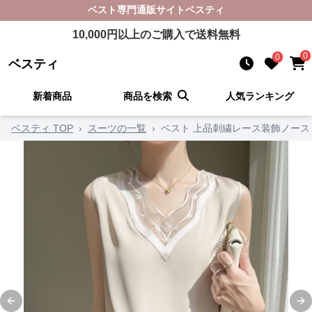
ベスト
専門通販サイト
ベスティ
10,000
円以上のご購入で送料無料
0
0
ベスティ
新着商品
商品を検索
人気ランキング
ベスティ TOP
›
スーツの一覧
›
ベスト 上品刺繍レース装飾ノー
Previous slide
Ne