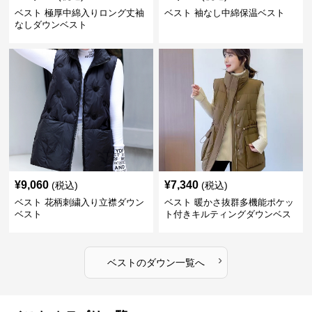
ベスト 極厚中綿入りロング丈袖
ベスト 袖なし中綿保温ベスト
なしダウンベスト
¥
9,060
¥
7,340
(税込)
(税込)
ベスト 花柄刺繍入り立襟ダウン
ベスト 暖かさ抜群多機能ポケッ
ベスト
ト付きキルティングダウンベス
ト
›
ベスト
の
ダウン
一覧へ