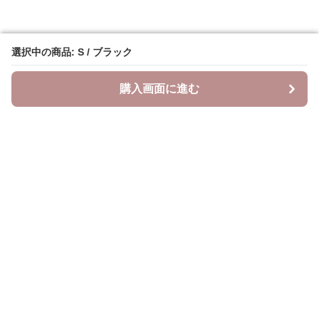
選択中の商品: S / ブラック
選択中の商品: S / ブラック
購入画面に進む
購入画面に進む
ベスティ
について
会社概要