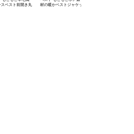
ースベスト前開き丸
材の暖かベストジャケッ
材のボタン留めフリース
ト
ベスト