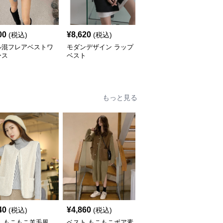
00
¥
8,620
¥
5,520
(税込)
(税込)
(税込)
ル混フレアベストワ
モダンデザイン ラップ
ベスト 深みのある洗練
ース
ベスト
ベスト
もっと見る
40
¥
4,860
¥
9,060
(税込)
(税込)
(税込)
ト もこもこ羊毛風
ベスト もこもこボア素
ベスト もこもこボア素