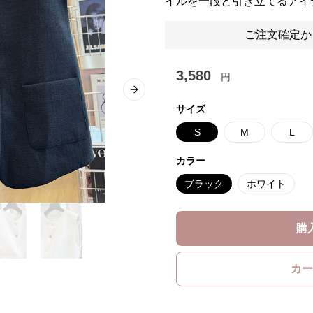
イルを一段と引き立てるアイ
ご注文確定か
3,580
円
Next slide
サイズ
S
M
L
カラー
ブラック
ホワイト
購
カー