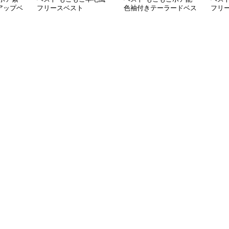
アップベ
フリースベスト
色袖付きテーラードベス
フリ
ト
首