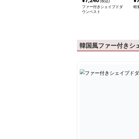
¥
7,240
¥
(税込)
ファー付きシェイプドダ
軽
ウンベスト
韓国風ファー付きシ