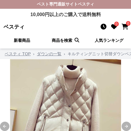
ベスト
専門通販サイト
ベスティ
10,000
円以上のご購入で送料無料
0
0
ベスティ
新着商品
商品を検索
人気ランキング
ベスティ TOP
›
ダウンの一覧
›
キルティングニット切替ダウンベ
Previous slide
Ne