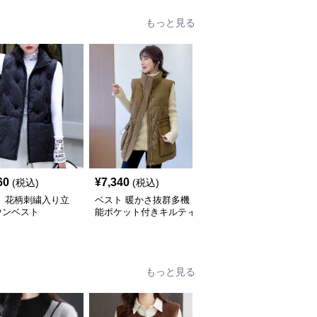
もっと見る
60
¥
7,340
¥
6,500
(税込)
(税込)
(税込)
ト 花柄刺繍入り立
ベスト 暖かさ抜群多機
ベスト オーバーサイズ
ウンベスト
能ポケット付きキルティ
中綿入り袖なしダウンベ
ングダウンベスト
スト
もっと見る