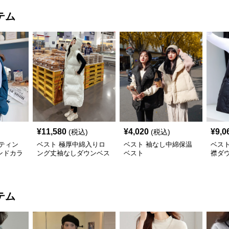
テム
¥
11,580
¥
4,020
¥
9,0
(税込)
(税込)
ティン
ベスト 極厚中綿入りロ
ベスト 袖なし中綿保温
ベス
ンドカラ
ング丈袖なしダウンベス
ベスト
襟ダ
ト
テム