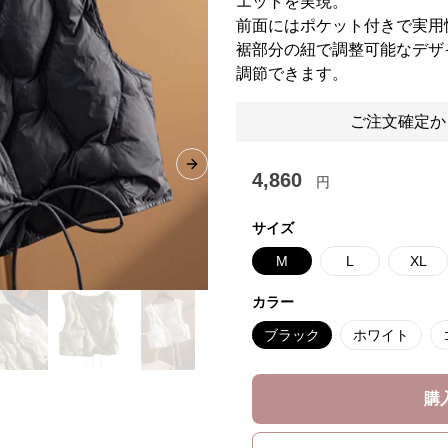
エットを実現。
前面にはポケット付きで実用
裾部分の紐で調整可能なデザ
調節できます。
ご注文確定か
Next slide
4,860
円
サイズ
M
L
XL
カラー
ブラック
ホワイト
購