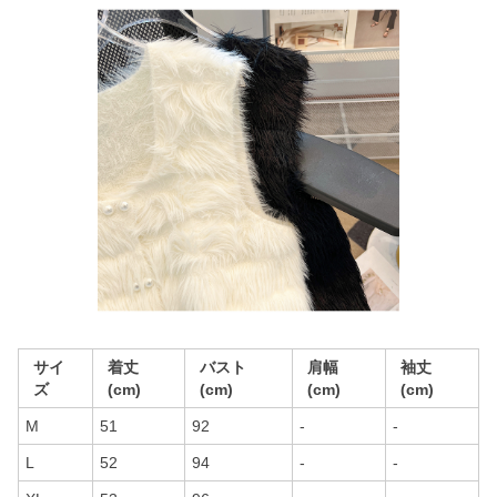
サイ
着丈
バスト
肩幅
袖丈
ズ
(cm)
(cm)
(cm)
(cm)
M
51
92
-
-
L
52
94
-
-