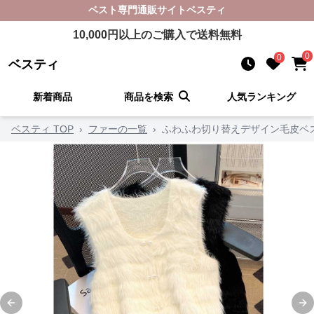
ベスト
専門通販サイト
ベスティ
10,000
円以上のご購入で送料無料
0
0
ベスティ
新着商品
商品を検索
人気ランキング
ベスティ TOP
›
ファーの一覧
›
ふわふわ切り替えデザイン毛皮ベ
Previous slide
Ne