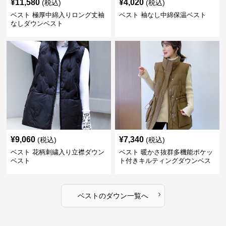
¥
11,580
¥
4,020
(税込)
(税込)
ベスト 極厚中綿入りロング丈袖
ベスト 袖なし中綿保温ベスト
なしダウンベスト
¥
9,060
¥
7,340
(税込)
(税込)
ベスト 花柄刺繍入り立襟ダウン
ベスト 暖かさ抜群多機能ポケッ
ベスト
ト付きキルティングダウンベス
ト
›
ベスト
の
ダウン
一覧へ