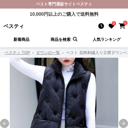
ベスト
専門通販サイト
ベスティ
10,000
円以上のご購入で送料無料
0
0
ベスティ
新着商品
商品を検索
人気ランキング
ベスティ TOP
›
ダウンの一覧
›
ベスト 花柄刺繍入り立襟ダウンベ
Previous slide
Ne