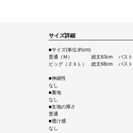
サイズ詳細
■サイズ(単位:約cm)
普通（Ｍ） 総丈63cm バスト100
ビッグ（２ＸＬ） 総丈68cm バスト1
■伸縮性
なし
■裏地
なし
■生地の厚さ
普通
■透け感
なし