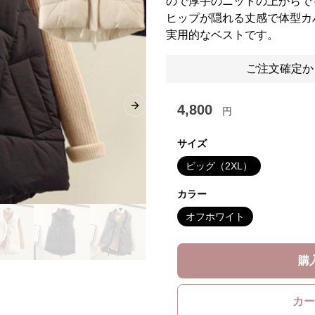
ので厚手のニットの上からで
ヒップが隠れる丈感で体型カ
実用的なベストです。
ご注文確定か
4,800
円
Next slide
サイズ
ビッグ（2XL）
カラー
オフホワイト
購
カー