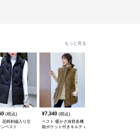
もっと見る
60
¥
7,340
¥
6,500
(税込)
(税込)
(税込)
ト 花柄刺繍入り立
ベスト 暖かさ抜群多機
ベスト オーバーサイズ
ウンベスト
能ポケット付きキルティ
中綿入り袖なしダウンベ
ングダウンベスト
スト