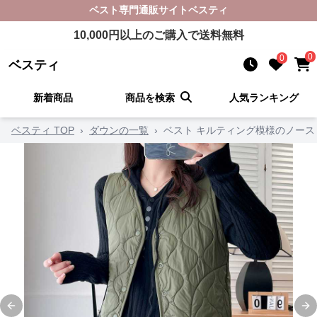
ベスト
専門通販サイト
ベスティ
10,000
円以上のご購入で送料無料
0
0
ベスティ
新着商品
商品を検索
人気ランキング
ベスティ TOP
›
ダウンの一覧
›
ベスト キルティング模様のノース
Previous slide
Ne