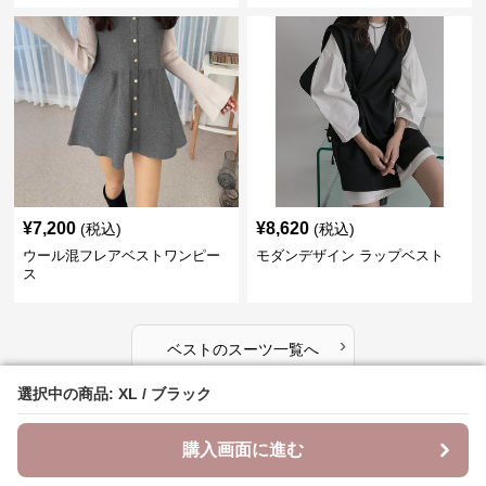
¥
7,200
¥
8,620
(税込)
(税込)
ウール混フレアベストワンピー
モダンデザイン ラップベスト
ス
›
ベスト
の
スーツ
一覧へ
選択中の商品: XL / ブラック
選択中の商品: XL / ブラック
ベスト カテゴリ一覧
購入画面に進む
購入画面に進む