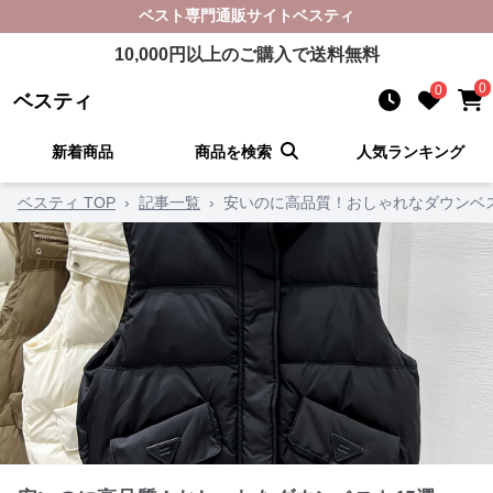
ベスト
専門通販サイト
ベスティ
10,000
円以上のご購入で送料無料
0
0
ベスティ
新着商品
商品を検索
人気ランキング
ベスティ TOP
›
記事一覧
›
安いのに高品質！おしゃれなダウンベス