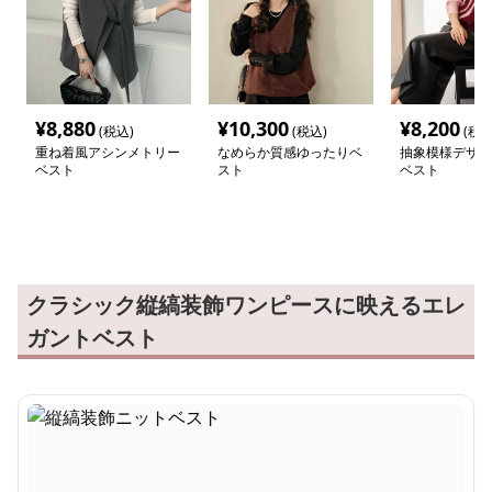
¥
8,880
¥
10,300
¥
8,200
(税込)
(税込)
(税込
重ね着風アシンメトリー
なめらか質感ゆったりベ
抽象模様デザイ
ベスト
スト
ベスト
クラシック縦縞装飾ワンピースに映えるエレ
ガントベスト