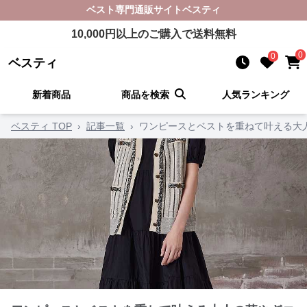
ベスト
専門通販サイト
ベスティ
10,000
円以上のご購入で送料無料
0
0
ベスティ
新着商品
商品を検索
人気ランキング
ベスティ TOP
›
記事一覧
›
ワンピースとベストを重ねて叶える大