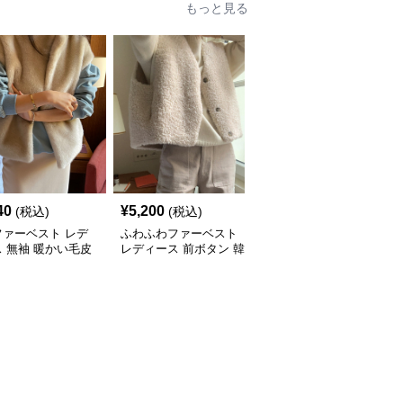
もっと見る
40
¥
5,200
¥
5,950
(税込)
(税込)
(税込)
ファーベスト レデ
ふわふわファーベスト
ふわふわファーベスト
 無袖 暖かい毛皮
レディース 前ボタン 韓
韓国風レディース羽織り
国風