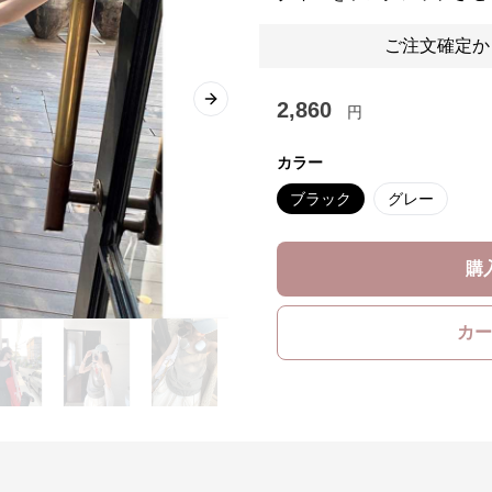
ご注文確定か
2,860
Next slide
円
カラー
ブラック
グレー
購
カー