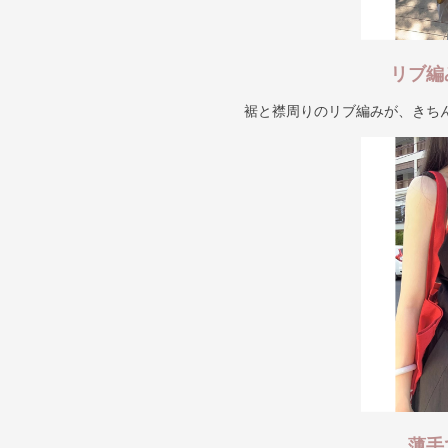
リブ編
裾と襟周りのリブ編みが、きち
薄手