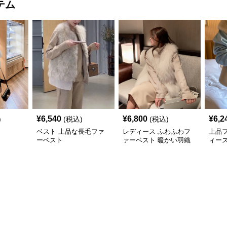
テム
¥
6,540
¥
6,800
¥
6,2
)
(税込)
(税込)
ベスト 上品な長毛ファ
レディース ふわふわフ
上品
ーベスト
ァーベスト 暖かい羽織
ィース
物
風