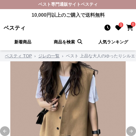
ベスト
専門通販サイト
ベスティ
10,000
円以上のご購入で送料無料
0
0
ベスティ
新着商品
商品を検索
人気ランキング
ベスティ TOP
›
ジレの一覧
›
ベスト 上品な大人のゆったりシル
Previous slide
Ne