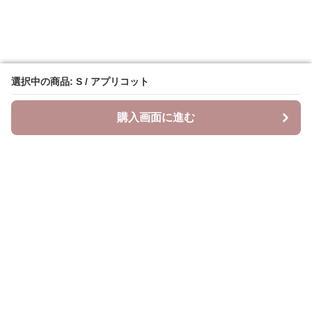
選択中の商品: S / アプリコット
選択中の商品: S / アプリコット
購入画面に進む
購入画面に進む
ベスティ
について