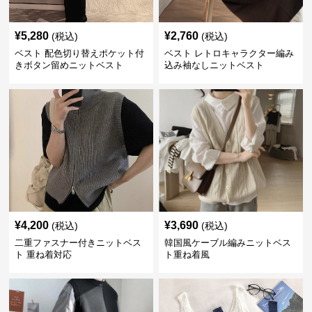
¥
5,280
¥
2,760
(税込)
(税込)
ベスト 配色切り替えポケット付
ベスト レトロキャラクター編み
きボタン留めニットベスト
込み袖なしニットベスト
¥
4,200
¥
3,690
(税込)
(税込)
二重ファスナー付きニットベス
韓国風ケーブル編みニットベス
ト 重ね着対応
ト重ね着風