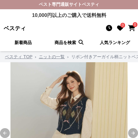
ベスト
専門通販サイト
ベスティ
10,000
円以上のご購入で送料無料
0
0
ベスティ
新着商品
商品を検索
人気ランキング
ベスティ TOP
›
ニットの一覧
›
リボン付きアーガイル柄ニットベ
Previous slide
Ne