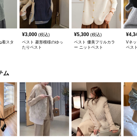
¥
3,000
¥
5,300
¥
4,3
(税込)
(税込)
ね着スタ
ベスト 菱形模様のゆっ
ベスト 優美フリルカラ
Vネ
たりベスト
ー ニットベスト
ベス
テム