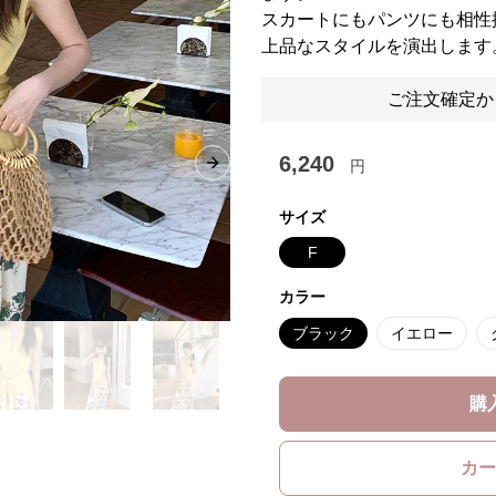
スカートにもパンツにも相性
上品なスタイルを演出します
ご注文確定か
6,240
円
Next slide
サイズ
F
カラー
ブラック
イエロー
購
カー