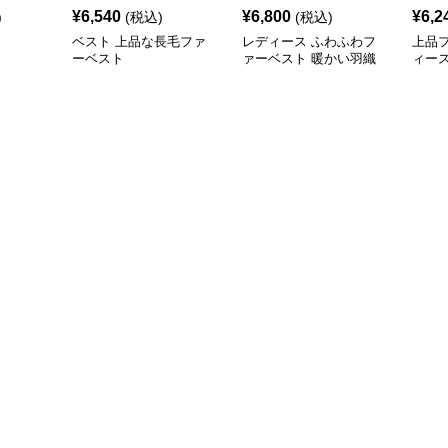
¥
6,540
¥
6,800
¥
6,2
)
(税込)
(税込)
ベスト 上品な長毛ファ
レディース ふわふわフ
上品
ーベスト
ァーベスト 暖かい羽織
ィース
物
風