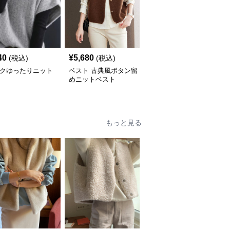
40
¥
5,680
¥
4,800
(税込)
(税込)
(税込)
ックゆったりニット
ベスト 古典風ボタン留
ベスト チュールレイヤ
ト
めニットベスト
ードニットベスト
もっと見る