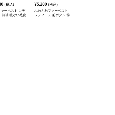
40
¥
5,200
¥
5,950
(税込)
(税込)
(税込)
ファーベスト レデ
ふわふわファーベスト
ふわふわファーベスト
 無袖 暖かい毛皮
レディース 前ボタン 韓
韓国風レディース羽織り
国風