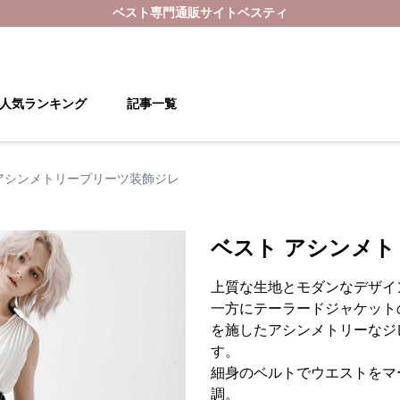
ベスト
専門通販サイト
ベスティ
人気ランキング
記事一覧
アシンメトリープリーツ装飾ジレ
ベスト アシンメ
上質な生地とモダンなデザイ
一方にテーラードジャケット
を施したアシンメトリーなジ
す。
細身のベルトでウエストをマ
調。