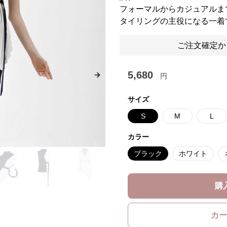
フォーマルからカジュアルま
タイリングの主役になる一着
ご注文確定か
5,680
円
Next slide
サイズ
S
M
L
カラー
ブラック
ホワイト
購
カー