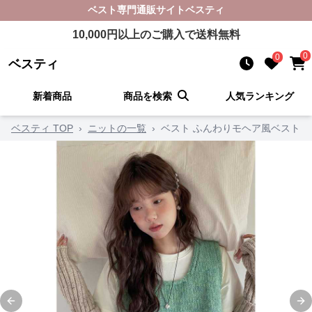
ベスト
専門通販サイト
ベスティ
10,000
円以上のご購入で送料無料
0
0
ベスティ
新着商品
商品を検索
人気ランキング
ベスティ TOP
›
ニットの一覧
›
ベスト ふんわりモヘア風ベスト
Previous slide
Ne