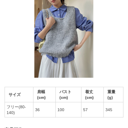
肩幅
バスト
着丈
重量
サイズ
(cm)
(cm)
(cm)
(g)
フリー(80-
36
100
57
345
140)