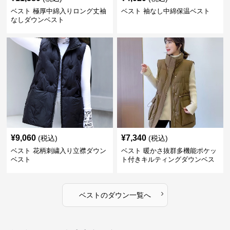
ベスト 極厚中綿入りロング丈袖
ベスト 袖なし中綿保温ベスト
なしダウンベスト
¥
9,060
¥
7,340
(税込)
(税込)
ベスト 花柄刺繍入り立襟ダウン
ベスト 暖かさ抜群多機能ポケッ
ベスト
ト付きキルティングダウンベス
ト
›
ベスト
の
ダウン
一覧へ