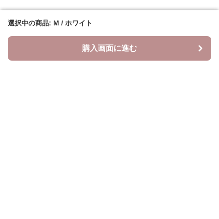
選択中の商品: M / ホワイト
選択中の商品: M / ホワイト
購入画面に進む
購入画面に進む
ベスティ
について
会社概要