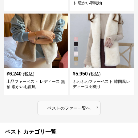
ト 暖かい羽織物
¥
6,240
¥
5,950
(税込)
(税込)
上品ファーベスト レディース 無
ふわふわファーベスト 韓国風レ
袖 暖かい毛皮風
ディース羽織り
›
ベスト
の
ファー
一覧へ
ベスト カテゴリ一覧