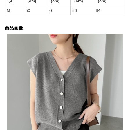
ズ
(cm)
(cm)
(cm)
(cm)
M
50
46
56
84
商品画像