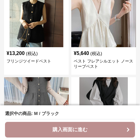
¥
13,200
¥
5,640
(税込)
(税込)
フリンジツイードベスト
ベスト フレアシルエット ノース
リーブベスト
選択中の商品: M / ブラック
選択中の商品: M / ブラック
購入画面に進む
購入画面に進む
¥
7,200
¥
8,620
(税込)
(税込)