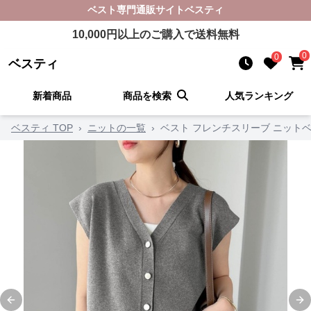
ベスト
専門通販サイト
ベスティ
10,000
円以上のご購入で送料無料
0
0
ベスティ
新着商品
商品を検索
人気ランキング
ベスティ TOP
›
ニットの一覧
›
ベスト フレンチスリーブ ニット
Previous slide
Ne