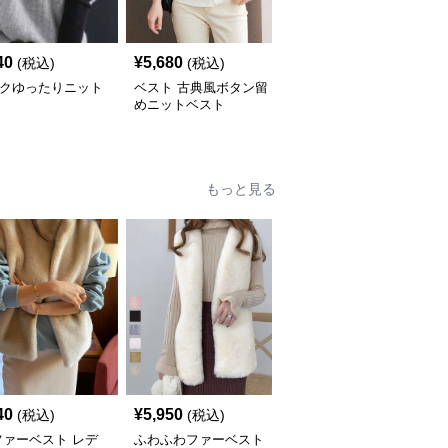
40
¥
5,680
¥
4,800
(税込)
(税込)
(税込)
ックゆったりニット
ベスト 古典風ボタン留
ベスト チュールレイヤ
ト
めニットベスト
ードニットベスト
もっと見る
40
¥
5,950
¥
9,060
(税込)
(税込)
(税込)
ファーベスト レデ
ふわふわファーベスト
ベスト もこもこファー