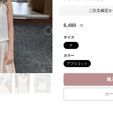
ご注文確定か
6,480
円
Next slide
サイズ
F
カラー
アプリコット
購
カー