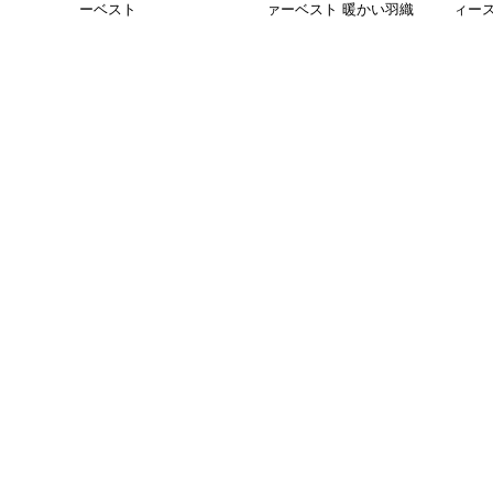
ーベスト
ァーベスト 暖かい羽織
ィース
物
風