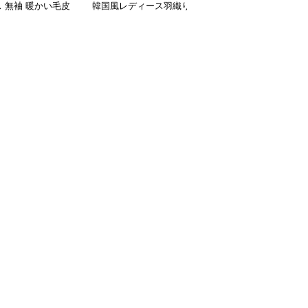
 無袖 暖かい毛皮
韓国風レディース羽織り
ベストジップアップポケ
ット付き