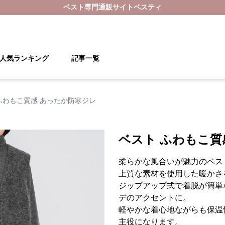
ベスト
専門通販サイト
ベスティ
人気ランキング
記事一覧
ふわもこ質感 あったか防寒ジレ
ベスト ふわもこ質
柔らかな風合いが魅力のベス
上質な素材を使用した暖かさ
ジップアップ式で着脱が簡単
デのアクセントに。
軽やかな着心地ながらも保温
主役になります。