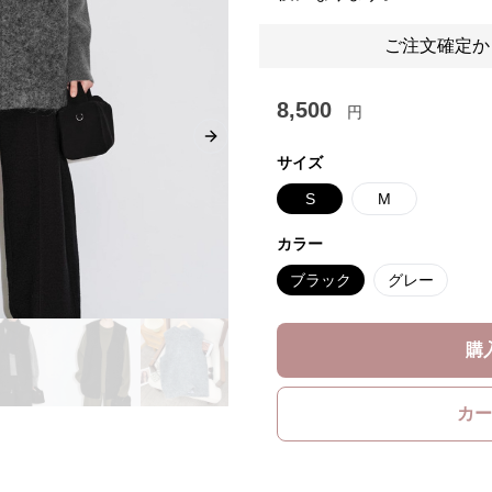
ご注文確定か
8,500
円
Next slide
サイズ
S
M
カラー
ブラック
グレー
購
カー