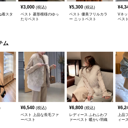
¥
3,000
¥
5,300
¥
4,3
(税込)
(税込)
ね着スタ
ベスト 菱形模様のゆっ
ベスト 優美フリルカラ
Vネ
たりベスト
ー ニットベスト
ベス
テム
¥
6,540
¥
6,800
¥
6,2
)
(税込)
(税込)
ベスト 上品な長毛ファ
レディース ふわふわフ
上品
ーベスト
ァーベスト 暖かい羽織
ィース
物
風