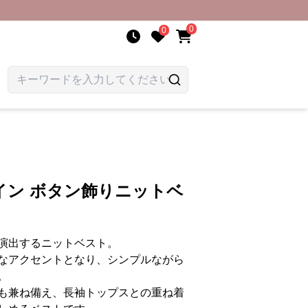
0
0
イン ボタン飾りニットベ
演出するニットベスト。
なアクセントとなり、シンプルながら
。
も兼ね備え、長袖トップスとの重ね着