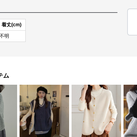
着丈(cm)
不明
テム