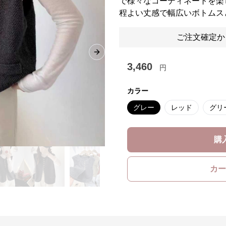
で様々なコーディネートを楽
程よい丈感で幅広いボトムス
ご注文確定か
Next slide
3,460
円
カラー
グレー
レッド
グリ
購
カー