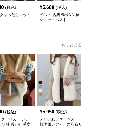
40
¥
5,680
¥
4,800
(税込)
(税込)
(税込)
ックゆったりニット
ベスト 古典風ボタン留
ベスト チュールレイヤ
ト
めニットベスト
ードニットベスト
もっと見る
40
¥
5,950
¥
9,060
(税込)
(税込)
(税込)
ファーベスト レデ
ふわふわファーベスト
ベスト もこもこファー
 無袖 暖かい毛皮
韓国風レディース羽織り
ベストジップアップポケ
ット付き