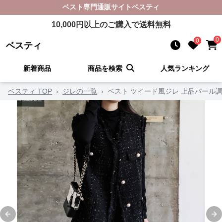
ベスト
専門通販サイト
ベスティ
10,000
円以上のご購入で送料無料
0
0
ベスティ
新着商品
商品を検索
人気ランキング
ベスティ TOP
›
ジレの一覧
›
ベスト ツイード風ジレ 上品パール
Previous slide
Ne