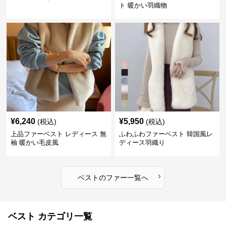
ト 暖かい羽織物
¥
6,240
¥
5,950
(税込)
(税込)
上品ファーベスト レディース 無
ふわふわファーベスト 韓国風レ
袖 暖かい毛皮風
ディース羽織り
›
ベスト
の
ファー
一覧へ
ベスト カテゴリ一覧