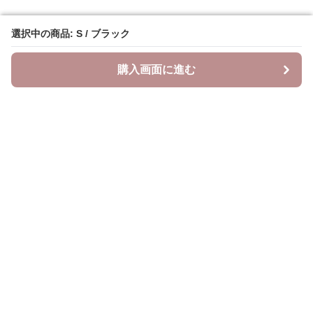
選択中の商品: S / ブラック
選択中の商品: S / ブラック
購入画面に進む
購入画面に進む
ベスティ
について
会社概要