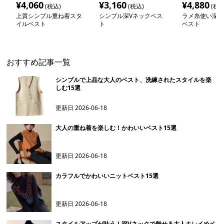
¥
4,060
¥
3,160
¥
4,880
(税込)
(税込)
(税込
上質シンプル重ね着スタ
シンプル深Vネックベス
ラメ糸使い深め
イルベスト
ト
ベスト
おすすめ記事一覧
シンプルで上品な大人のベスト、洗練されたスタイルを楽
しむ15選
更新日
2026-06-18
大人の重ね着を楽しむ！かわいいベスト15選
更新日
2026-06-18
カラフルでかわいいニットベスト15選
更新日
2026-06-18
スタイルアップが叶う！深Vネックで魅せる大人キレイめベ