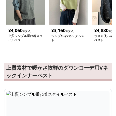
¥
4,060
¥
3,160
¥
4,880
(税込)
(税込)
(税込
上質シンプル重ね着スタ
シンプル深Vネックベス
ラメ糸使い深め
イルベスト
ト
ベスト
上質素材で暖かさ抜群のダウンコーデ用Vネ
ックインナーベスト