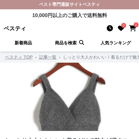
ベスト
専門通販サイト
ベスティ
10,000
円以上のご購入で送料無料
0
0
ベスティ
新着商品
商品を検索
人気ランキング
ベスティ TOP
›
記事一覧
›
しっとり大人かわいい！着るだけで魅力