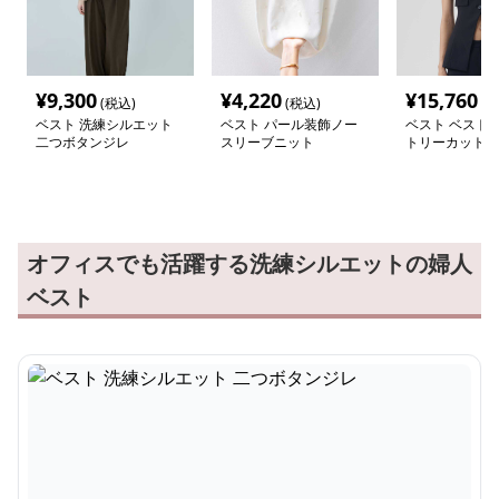
¥
9,300
¥
4,220
¥
15,760
(税込)
(税込)
(税
ベスト 洗練シルエット
ベスト パール装飾ノー
ベスト ベスト 
二つボタンジレ
スリーブニット
トリーカット 
めジレ
オフィスでも活躍する洗練シルエットの婦人
ベスト