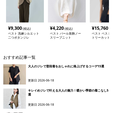
¥
9,300
¥
4,220
¥
15,760
(税込)
(税込)
(税
ベスト 洗練シルエット
ベスト パール装飾ノー
ベスト ベスト 
二つボタンジレ
スリーブニット
トリーカット 
めジレ
おすすめ記事一覧
大人のジレで普段着をおしゃれに格上げするコーデ15選
更新日
2026-06-18
キレイめジレで叶える大人の魅力！暖かい季節の着こなし5
選
更新日
2026-06-18