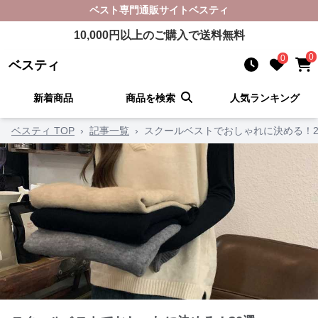
ベスト
専門通販サイト
ベスティ
10,000
円以上のご購入で送料無料
0
0
ベスティ
新着商品
商品を検索
人気ランキング
ベスティ TOP
›
記事一覧
›
スクールベストでおしゃれに決める！2